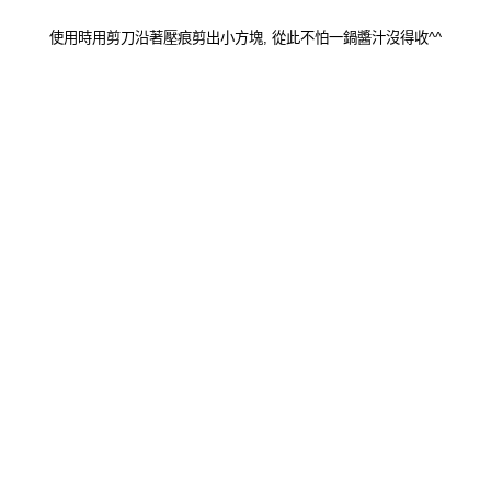
使用時用剪刀沿著壓痕剪出小方塊, 從此不怕一鍋醬汁沒得收^^