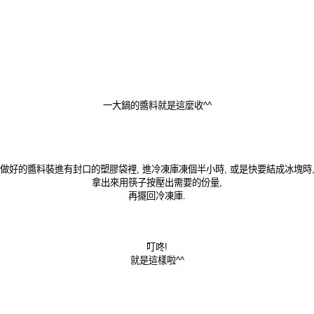
一大鍋的醬料就是這麼收^^
做好的醬料裝進有封口的塑膠袋裡, 進冷凍庫凍個半小時, 或是快要結成冰塊時
拿出來用筷子按壓出需要的份量,
再擺回冷凍庫.
叮咚!
就是這樣啦^^