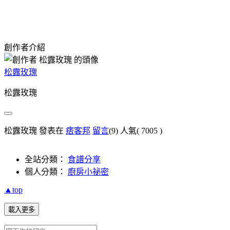
創作者介紹
松露玫瑰
松露玫瑰
松露玫瑰 發表在
痞客邦
留言
(9)
人氣(
7005
)
全站分類：
食譜分享
個人分類：
廚房小祕密
▲top
載入更多