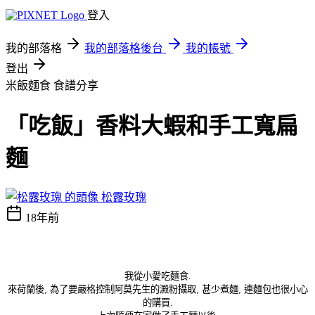
登入
我的部落格
我的部落格後台
我的帳號
登出
米飯麵食
食譜分享
「吃飯」香料大蝦和手工寬扁
麵
松露玫瑰
18年前
我從小愛吃麵食.
來荷蘭後, 為了要嚴格控制阿莫先生的澱粉攝取, 甚少煮麵, 連麵包也很小心
的購買.