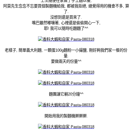
上次隨便在家做了手工麵以後,
阿莫先生念念不忘要買個製麵機給我, 都被我拒絕, 總覺得用的機會不多, 算
了.
沒想到還是買來了.
嘴巴雖然嘟嚷著, 心裡還是偷偷開心一下,
耶! 我可以隨時吃麵麵了^^
老樣子, 簡單義大利麵, 一顆蛋100g麵粉一小撮鹽, 剛好夠我們家一餐的份
量.
要做兩天的份量^^
麵團讓它躺20分鐘^^
開始用我的製麵機擀擀擀.