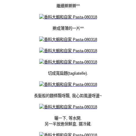
繼續擀擀擀^^
擀成薄薄的一片^^
切成寬扁麵(tagliatelle).
長髮般的麵條飄呀飄, 我心如風盪呀盪~
曬一下, 等水開.
另一半放進保鮮盒, 擺冷藏.