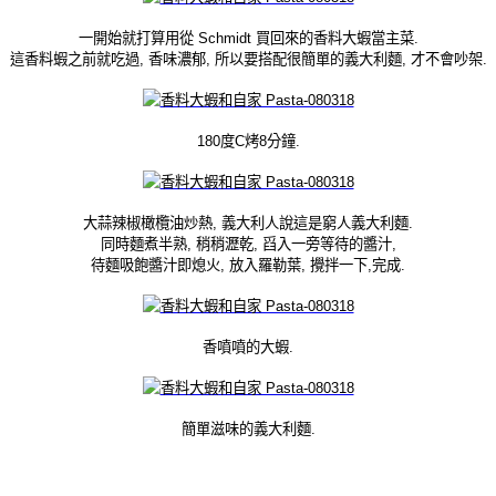
一開始就打算用從 Schmidt
買回來的香料大蝦當主菜.
這香料蝦之前就吃過, 香味濃郁, 所以要搭配很簡單的義大利麵, 才不會吵架.
180度C烤8分鐘.
大蒜辣椒橄欖油炒熱, 義大利人說這是窮人義大利麵.
同時麵煮半熟, 稍稍瀝乾, 舀入一旁等待的醬汁,
待麵吸飽醬汁即熄火, 放入羅勒葉, 攪拌一下,完成.
香噴噴的大蝦.
簡單滋味的義大利麵.