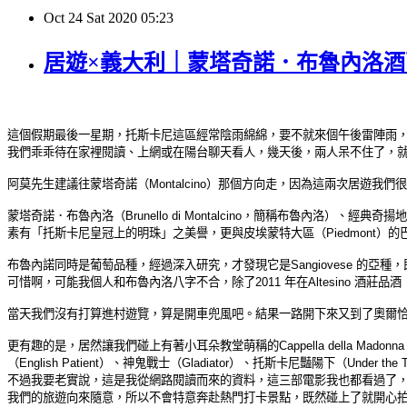
Oct
24
Sat
2020
05:23
居遊×義大利｜蒙塔奇諾．布魯內洛酒區 Brunell
這個假期最後一星期，托斯卡尼這區經常陰雨綿綿，要不就來個午後雷陣雨
我們乖乖待在家裡閱讀、上網或在陽台聊天看人，幾天後，兩人呆不住了，就
阿莫先生建議往蒙塔奇諾（Montalcino）那個方向走，因為這兩次居遊
蒙塔奇諾．布魯內洛（Brunello di Montalcino，簡稱布魯內洛）、經典奇揚
素有「托斯卡尼皇冠上的明珠」之美譽，更與皮埃蒙特大區（Piedmont）的巴羅洛
布魯內諾同時是葡萄品種，經過深入研究，才發現它是Sangiovese 的亞種，即
可惜啊，可能我個人和布魯內洛八字不合，除了2011 年在Altesino 酒莊品酒
當天我們沒有打算進村遊覽，算是開車兜風吧。結果一路開下來又到了奧爾恰谷（
更有趣的是，居然讓我們碰上有著小耳朵教堂萌稱的Cappella della Ma
（English Patient）、神鬼戰士（Gladiator）、托斯卡尼豔陽下（Under the 
不過我要老實說，這是我從網路閱讀而來的資料，這三部電影我也都看過了
我們的旅遊向來隨意，所以不會特意奔赴熱門打卡景點，既然碰上了就開心