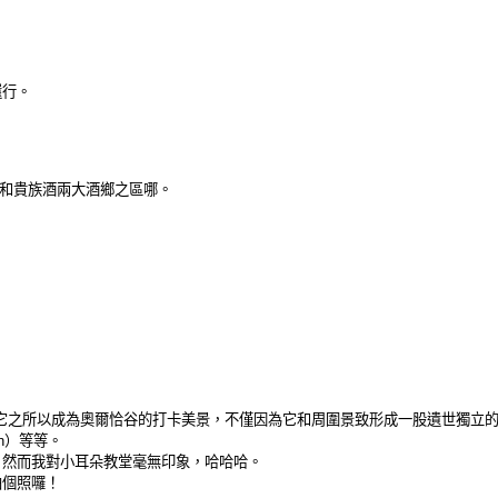
還行。
內洛和貴族酒兩大酒鄉之區哪。
i Vitaleta，它之所以成為奧爾恰谷的打卡美景，不僅因為它和周圍景致形成一股遺
Sun）等等。
，然而我對小耳朵教堂毫無印象，哈哈哈。
拍個照囉！