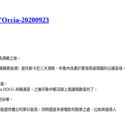
cia-20200923
洛酒鄉之旅。
ntepulciano，簡稱貴族酒）是托斯卡尼三大酒款，布魯內洛產於蒙塔奇諾周圍的丘陵區域，
飽滿。
o Vendemmia DOCG 尚稱滿意，之後印象中都沒碰上我讓我歡喜的了。
河谷哪。
圍景致形成一股遺世獨立的夢幻氣氛，同時還是多部電影的取景之處，比如英倫情人