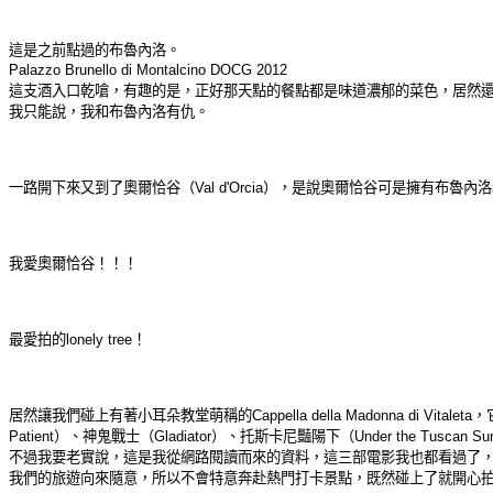
這是之前點過的布魯內洛。
Palazzo Brunello di Montalcino DOCG 2012
這支酒入口乾嗆，有趣的是，正好那天點的餐點都是味道濃郁的菜色，居然
我只能說，我和布魯內洛有仇。
一路開下來又到了奧爾恰谷（Val d'Orcia），是說奧爾恰谷可是擁有布魯
我愛奧爾恰谷！！！
最愛拍的lonely tree！
居然讓我們碰上有著小耳朵教堂萌稱的Cappella della Madonna d
Patient）、神鬼戰士（Gladiator）、托斯卡尼豔陽下（Under the Tuscan 
不過我要老實說，這是我從網路閱讀而來的資料，這三部電影我也都看過了
我們的旅遊向來隨意，所以不會特意奔赴熱門打卡景點，既然碰上了就開心