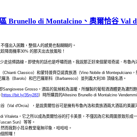
o di Montalcino、奧爾恰谷 Val d'Or
，不僅出入困難，整個人的感覺也黏糊糊的。
趁降雨機率30% 的那天出去放風啦！
我們很少走這條路線，即使有的話也是呼嘯而過。我說那正好來個蒙塔奇諾．布魯內
地（Chianti Classico）和蒙特普齊亞諾貴族酒（Vino Nobile di Mo
（Barolo）和巴巴羅斯科（Barbaresco）並列義大利3B 頂級名酒。
Sangiovese Grosso。酒區的氣候較為溫暖，所釀製的葡萄酒酒體更為濃烈
（
https://bit.ly/35ry283
）時所購買的Altesino Brunello di Montalcin
Val d'Orcia），是說奧爾恰谷可是擁有布魯內洛和貴族酒兩大酒區的美麗
donna di Vitaleta，它之所以成為奧爾恰谷的打卡美景，不僅因為它和周
Tuscan Sun）等等。
，然而我對小耳朵教堂毫無印象，哈哈哈。
拍個照囉！