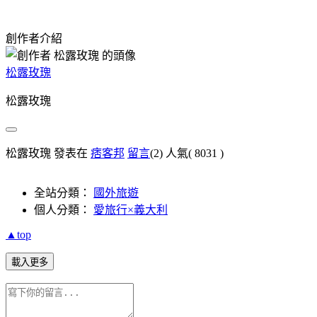
創作者介紹
松露玫瑰
松露玫瑰
松露玫瑰 發表在
痞客邦
留言
(2)
人氣(
8031
)
全站分類：
國外旅遊
個人分類：
愛旅行×義大利
▲top
載入更多