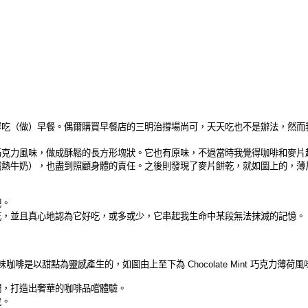
容吃（做）早餐。偶爾購買早餐店的三明治撐場尚可，天天吃也不是辦法，然而
巧克力風味，做成酥鬆的長方形塊狀。它也有原味，不過當時我覺得咖啡和麥片
爐熱牛奶），也盡到照顧身體的責任。之後則發現了麥片餅乾，就如圖上的，薄
。
吧。
吃，並且真心地認為它好吃，或多或少，它串起我生命中某段無法抹滅的記憶
。
味咖啡是以甜點為靈感產生的，如圖由上至下為
Chocolate Mint
巧克力薄荷風
調，
打造出奢華的咖啡品嚐體驗。
悅。