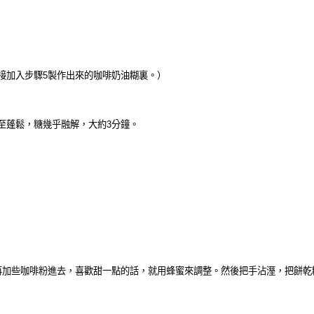
接加入步驟
5
製作出來的咖啡奶油糊裏。
）
至蓬鬆，糖幾乎融解，大約3分鐘
。
再加些咖啡粉進去，喜歡甜一點的話，就用蜂蜜來調整。然後把手沾溼，
把餅乾