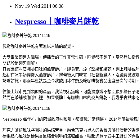
Nov
19
Wed
2014
06:08
Nespresso｜咖啡麥片餅乾
我對咖啡麥片餅乾有著無以言喻的感覺。
大學畢業即進入職場，傳播業的工作非常忙碌，睡覺都不夠了，當然無法從
問題於是迎刃而解。
其實應該叫它咖啡口味的燕麥酥片，即食麥片添了堅果和果乾，調上咖啡或
起初在冰牛奶裡摻入燕麥酥片，攪勻後大口吃完（社會新鮮人，沒錢買微波
奶啃餅乾，那兩年應該是至今我飲用冰牛奶及吃咖啡製食品密度最高的時期
往後上超市見到類似的產品，我皆視若無睹，可能潛意識不想回顧那些日子
然而在茶鋪或咖啡店裡，如果餐牌上有咖啡口味的麥片餅乾，我幾乎會點來
Nespresso
每年推出的限量款風味咖啡，都讓我非常期待。
2014
年限量款風
巧克力薄荷風味將咖啡的烘焙芳香，融合巧克力迷人的香氣與薄荷清新的香
榛果點心風味是榛果香氣結合咖啡的焦糖甜香，喚起恣意享受手工酥餅的喜