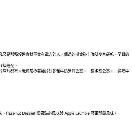
我又是那種沒進食就不會有電力的人，偶然的機會碰上咖啡麥片餅乾，早餐的
超級速配。
片厚片都有。我經常拎著幾片餅乾和牛奶進辦公室，一邊處理公事，一邊喝牛
味、
Hazelnut Dessert
榛果點心風味與
Apple Crumble
蘋果酥餅風味。