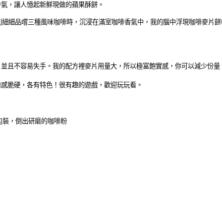
香氣，讓人憶起新鮮現做的蘋果酥餅。
別細細品嚐三種風味咖啡時，沉浸在滿室咖啡香氣中，我的腦中浮現咖啡麥片餅
，並且不容易失手。我的配方裡麥片用量大，所以極富飽實感，你可以減少份量
口感脆硬
，各有特色！
很有趣的遊戲，歡迎玩玩看。
包裝，倒出研磨的咖啡粉