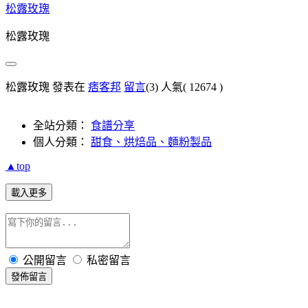
松露玫瑰
松露玫瑰
松露玫瑰 發表在
痞客邦
留言
(3)
人氣(
12674
)
全站分類：
食譜分享
個人分類：
甜食、烘焙品、麵粉製品
▲top
載入更多
公開留言
私密留言
發佈留言