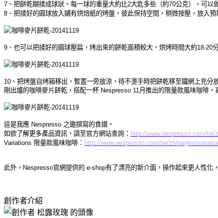
7、把餅乾糊揉成球狀。每一球的重量大約比
2
大匙多些（約
70
公克），可以
8
、把揉好的圓球放入鋪有烘焙紙的烤盤，彼此保持空間，
稍微按壓
，放入預
9、也可以把揉好的圓球壓扁，烤出來的餅乾面積較大，烘烤時間大約18-
20
10
、把烤盤自烤箱移出，暫置一旁放涼，待不燙手時把餅乾移至鐵網上充分
剛出爐的咖啡麥片餅乾，搭配一杯
Nespresso 11
月推出的限量款風味咖啡，
這是我應
Nespresso
之邀撰寫的食譜。
如欲了解更多產品資訊，請至官方網站查詢：
http://www.nespresso.com/tw/
Variations 限量款風味咖啡：
http://www.nespresso.com/tw/zh/pages/variatio
此外，Nespresso官網提供的 e-shop有了漂亮的新介面，操作起來更
創作者介紹