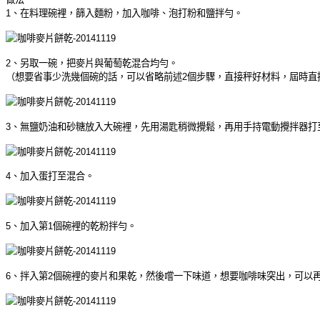
1
、在料理碗裡，篩入麵粉，加入咖啡、泡打粉和鹽拌勻。
2
、另取一碗，把麥片與葡萄乾混合均勻。
（
想要省事少洗幾個碗的話，可以省略前述
2
個步驟，直接秤好材料，屆時直
3、無鹽奶油和砂糖放入大碗裡，先用湯匙稍微攪鬆，再用手持電動攪拌器打
4、加入蛋打至混合。
5、加入第
1
個碗裡的乾粉拌勻。
6、拌入第
2
個碗裡的麥片和果乾，然後嚐一下味道，想要咖啡味突出，可以