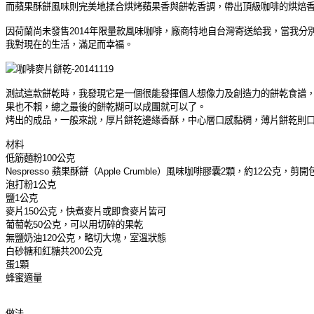
而蘋果酥餅風味則完美地揉合烘烤蘋果香與餅乾香調，帶出頂級咖啡的烘焙
因荷蘭尚未發售
2014
年限量款風味咖啡，廠商特地自台灣寄送給我，當我分
我對現在的生活，滿足而幸福。
測試這款餅乾時，我發現它是一個很能發揮個人想像力及創造力的餅乾食譜
果也不賴，總之最後的餅乾糊可以成團就可以了。
烤出的成品，一般來說，厚片餅乾邊緣香酥，中心層口感黏稠，薄片餅乾則
材料
低筋麵粉
100
公克
Nespresso
蘋果酥餅（
Apple Crumble）
風味咖啡膠囊
2
顆，約
12
公克，剪開
泡打粉
1
公克
鹽
1
公克
麥片
150
公克，快煮麥片或即食麥片皆可
葡萄乾
50
公克，可以用切碎的果乾
無鹽奶油
120
公克，略切大塊，室溫狀態
白砂糖和紅糖共
200
公克
蛋
1
顆
蜂蜜適量
做法