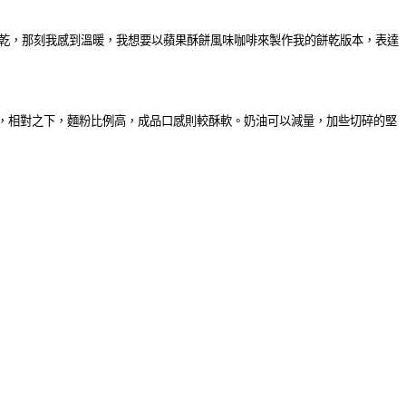
乾，那刻我感到溫暖，我想要以蘋果酥餅風味咖啡來製作我的餅乾版本，表達
，相對之下，麵粉比例高，成品口感則較酥軟。奶油可以減量，加些切碎的堅